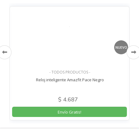
VO
NUEVO
- TODOS PRODUCTOS -
o
Reloj inteligente Amazfit Pace Negro
$ 4.687
Envío Gratis!