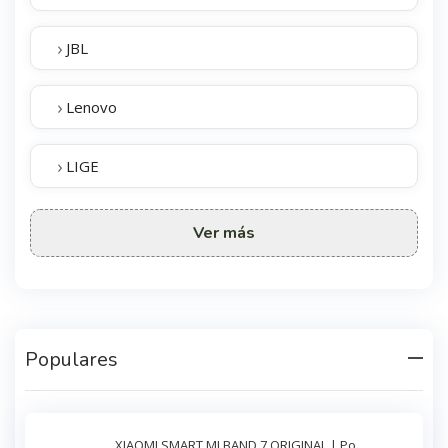
›
JBL
›
Lenovo
›
LIGE
Ver más
Populares
XIAOMI SMART MI BAND 7 ORIGINAL | Po ..