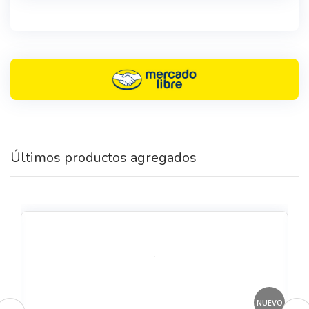
Últimos productos agregados
VO
NUEVO