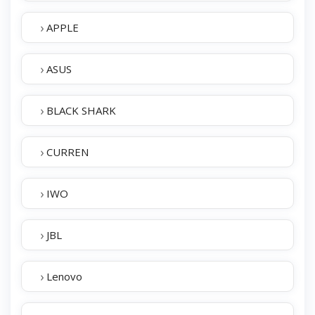
›
APPLE
›
ASUS
›
BLACK SHARK
›
CURREN
›
IWO
›
JBL
›
Lenovo