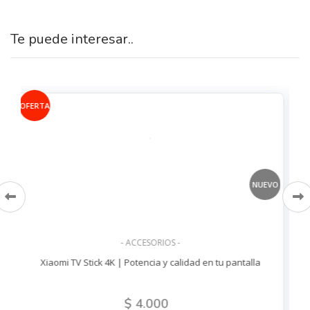
Te puede interesar..
NUEVO
NUEVO
- SMARTWATCHES -
alla
Smartwatch W99 Plus: Salud y Conectividad al Alcance
$ 3.090
$ 3.390