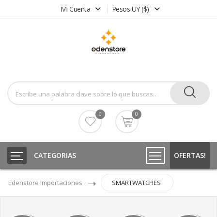
Mi Cuenta
Pesos UY ($)
0
0
CATEGORIAS
OFERTAS!
Edenstore Importaciones
SMARTWATCHES