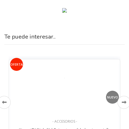
Te puede interesar..
OFERTA
VO
NUEVO
- ACCESORIOS -