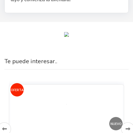
Te puede interesar..
OFERTA
VO
NUEVO