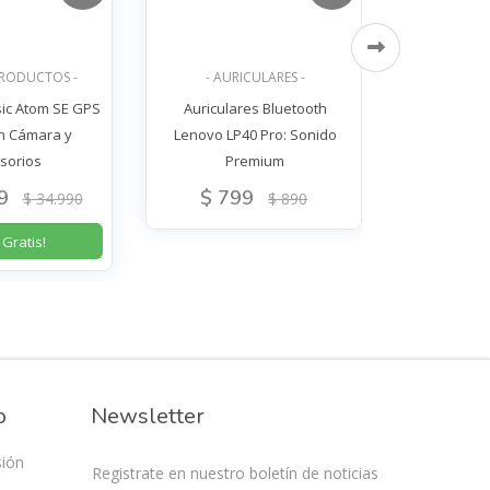
PRODUCTOS -
- AURICULARES -
- SMAR
ic Atom SE GPS
Auriculares Bluetooth
RELOJ INTEL
on Cámara y
Lenovo LP40 Pro: Sonido
ESTILO Y T
sorios
Premium
M
9
$ 799
$ 2.7
$ 34.990
$ 890
 Gratis!
Enví
o
Newsletter
sión
Registrate en nuestro boletín de noticias