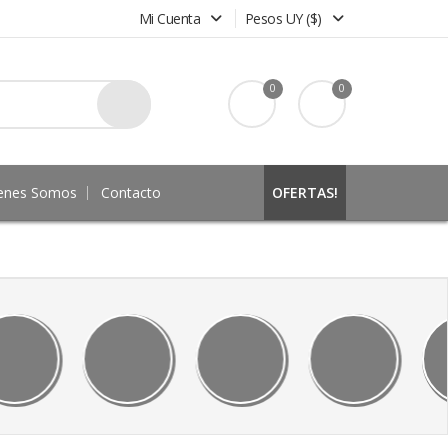
Mi Cuenta
Pesos UY ($)
0
0
enes Somos
Contacto
OFERTAS!