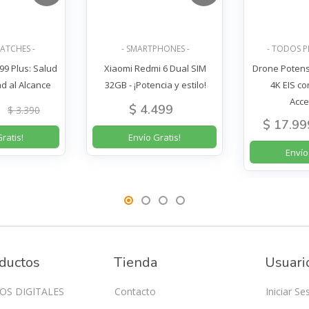
ATCHES -
- SMARTPHONES -
- TODOS 
9 Plus: Salud
Xiaomi Redmi 6 Dual SIM
Drone Potens
ad al Alcance
32GB - ¡Potencia y estilo!
4K EIS c
Acce
$ 4.499
$ 3.390
$ 17.99
ratis!
Envío Gratis!
Envío
ductos
Tienda
Usuari
OS DIGITALES
Contacto
Iniciar Se