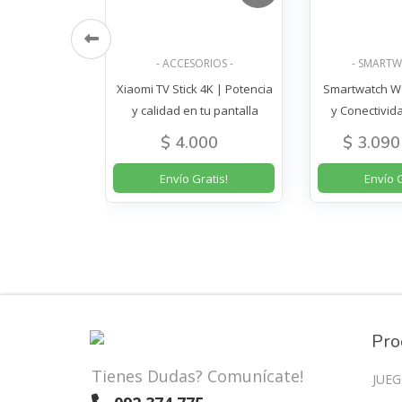
DUCTOS -
- ACCESORIOS -
- SMARTW
ctic MX4 - 4g
Xiaomi TV Stick 4K | Potencia
Smartwatch W9
4 y Xbox
y calidad en tu pantalla
y Conectivid
0
$ 4.000
$ 3.090
Envío Gratis!
Envío G
Pro
Tienes Dudas? Comunícate!
JUEG